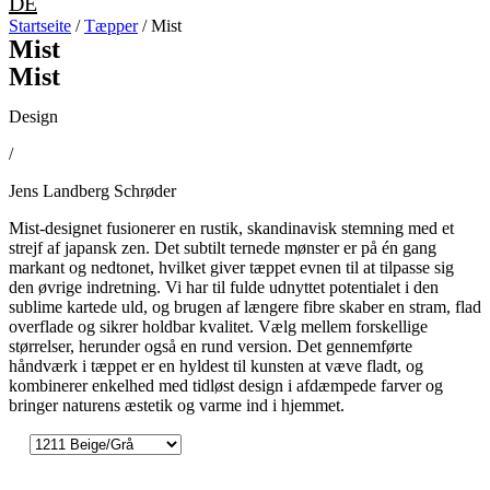
DE
Startseite
/
Tæpper
/ Mist
Mist
Mist
Design
/
Jens Landberg Schrøder
Mist-designet fusionerer en rustik, skandinavisk stemning med et
strejf af japansk zen. Det subtilt ternede mønster er på én gang
markant og nedtonet, hvilket giver tæppet evnen til at tilpasse sig
den øvrige indretning. Vi har til fulde udnyttet potentialet i den
sublime kartede uld, og brugen af længere fibre skaber en stram, flad
overflade og sikrer holdbar kvalitet. Vælg mellem forskellige
størrelser, herunder også en rund version. Det gennemførte
håndværk i tæppet er en hyldest til kunsten at væve fladt, og
kombinerer enkelhed med tidløst design i afdæmpede farver og
bringer naturens æstetik og varme ind i hjemmet.