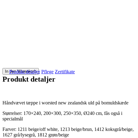
In den Warenkorb
Produkt detaljer
Pflege
Zertifikate
Produkt detaljer
Håndvævet tæppe i worsted new zealandsk uld på bomuldskæde
Størrelser: 170×240, 200×300, 250×350, Ø240 cm, fås også i
specialmål
Farver: 1211 beige/off white, 1213 beige/brun, 1412 koksgrå/beige,
1627 grå/lysegrå, 1812 grøn/beige