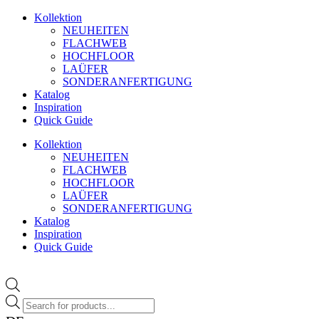
Zum
Kollektion
Inhalt
NEUHEITEN
wechseln
FLACHWEB
HOCHFLOOR
LAÜFER
SONDERANFERTIGUNG
Katalog
Inspiration
Quick Guide
Kollektion
NEUHEITEN
FLACHWEB
HOCHFLOOR
LAÜFER
SONDERANFERTIGUNG
Katalog
Inspiration
Quick Guide
Products
search