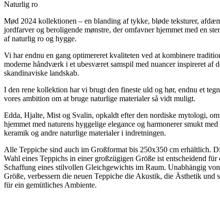
Naturlig ro
Mød 2024 kollektionen – en blanding af tykke, bløde teksturer, afd
jordfarver og beroligende mønstre, der omfavner hjemmet med en st
af naturlig ro og hygge.
Vi har endnu en gang optimereret kvaliteten ved at kombinere traditio
moderne håndværk i et ubesværet samspil med nuancer inspireret af d
skandinaviske landskab.
I den rene kollektion har vi brugt den fineste uld og hør, endnu et teg
vores ambition om at bruge naturlige materialer så vidt muligt.
Edda, Hjalte, Mist og Svalin, opkaldt efter den nordiske mytologi, o
hjemmet med naturens hyggelige elegance og harmonerer smukt med 
keramik og andre naturlige materialer i indretningen.
Alle Teppiche sind auch im Großformat bis 250x350 cm erhältlich. D
Wahl eines Teppichs in einer großzügigen Größe ist entscheidend für 
Schaffung eines stilvollen Gleichgewichts im Raum. Unabhängig von 
Größe, verbessern die neuen Teppiche die Akustik, die Ästhetik und 
für ein gemütliches Ambiente.