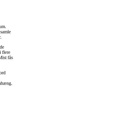
rum.
 samle
r.
nde
 flere
Mist fås
bord
enhæng.