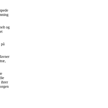
æmpede
emning
nelt og
et
n på
mfavner
træ,
ie
die
ihrer
sorgen