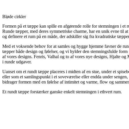
Bløde cirkler
Formen på et tæppe kan spille en afgørende rolle for stemningen i et 
Runde tæpper, med deres symmetriske charme, har en unik evne til at
og definere et rum på en måde, der adskiller sig fra kvadratiske tæppe
Med et voksende behov for at samles og hygge hjemme favner de ru
tæpper både design og følelser, og vi hylder den stemningsfulde form i
af vores designs. Fenris, Valhal og to af vores nye designs, Hjalte og 
i runde udgaver.
Uanset om et rundt tæppe placeres i midten af en stue, under et spise
eller som et samlingspunkt i et soveværelse eller endda under sengen,
bidrager formen med en følelse af intimitet og varme, flow og samm
Et rundt tæppe forstærker ganske enkelt stemningen i ethvert rum.