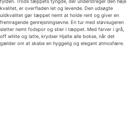
fylden. Trods tæppets tyngde, der understreger den høje
kvalitet, er overfladen let og levende. Den udsøgte
uldkvalitet gør tæppet nemt at holde rent og giver en
fremragende genrejsningsevne. En tur med støvsugeren
sletter nemt fodspor og stier i tæppet. Med farver i grå,
off white og latte, krydser Hjalte alle bokse, når det
gælder om at skabe en hyggelig og elegant atmosfære.