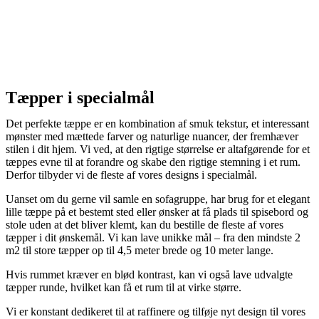
Tæpper i specialmål
Det perfekte tæppe er en kombination af smuk tekstur, et interessant
mønster med mættede farver og naturlige nuancer, der fremhæver
stilen i dit hjem. Vi ved, at den rigtige størrelse er altafgørende for et
tæppes evne til at forandre og skabe den rigtige stemning i et rum.
Derfor tilbyder vi de fleste af vores designs i specialmål.
Uanset om du gerne vil samle en sofagruppe, har brug for et elegant
lille tæppe på et bestemt sted eller ønsker at få plads til spisebord og
stole uden at det bliver klemt, kan du bestille de fleste af vores
tæpper i dit ønskemål. Vi kan lave unikke mål – fra den mindste 2
m2 til store tæpper op til 4,5 meter brede og 10 meter lange.
Hvis rummet kræver en blød kontrast, kan vi også lave udvalgte
tæpper runde, hvilket kan få et rum til at virke større.
Vi er konstant dedikeret til at raffinere og tilføje nyt design til vores