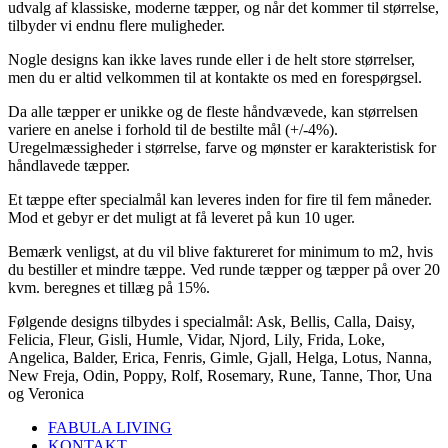
udvalg af klassiske, moderne tæpper, og når det kommer til størrelse,
tilbyder vi endnu flere muligheder.
Nogle designs kan ikke laves runde eller i de helt store størrelser,
men du er altid velkommen til at kontakte os med en forespørgsel.
Da alle tæpper er unikke og de fleste håndvævede, kan størrelsen
variere en anelse i forhold til de bestilte mål (+/-4%).
Uregelmæssigheder i størrelse, farve og mønster er karakteristisk for
håndlavede tæpper.
Et tæppe efter specialmål kan leveres inden for fire til fem måneder.
Mod et gebyr er det muligt at få leveret på kun 10 uger.
Bemærk venligst, at du vil blive faktureret for minimum to m2, hvis
du bestiller et mindre tæppe. Ved runde tæpper og tæpper på over 20
kvm. beregnes et tillæg på 15%.
Følgende designs tilbydes i specialmål: Ask, Bellis, Calla, Daisy,
Felicia, Fleur, Gisli, Humle, Vidar, Njord, Lily, Frida, Loke,
Angelica, Balder, Erica, Fenris, Gimle, Gjall, Helga, Lotus, Nanna,
New Freja, Odin, Poppy, Rolf, Rosemary, Rune, Tanne, Thor, Una
og Veronica
FABULA LIVING
KONTAKT