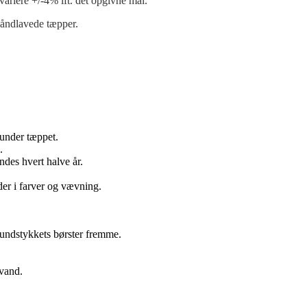
variere +/-4% ift. det opgivne mål.
 håndlavede tæpper.
 under tæppet.
.
des hvert halve år.
r i farver og vævning.
undstykkets børster fremme.
kvand.