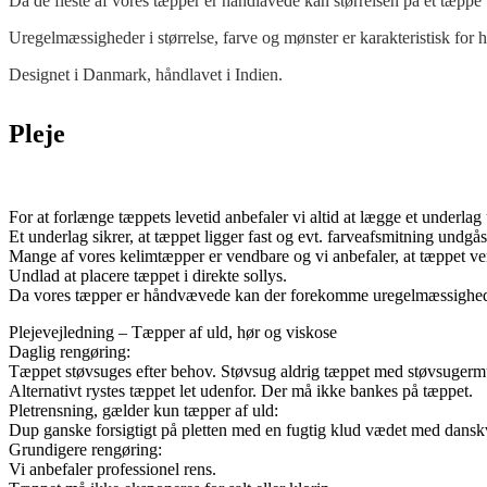
Da de fleste af vores tæpper er håndlavede kan størrelsen på et tæppe 
Uregelmæssigheder i størrelse, farve og mønster er karakteristisk for
Designet i Danmark, håndlavet i Indien.
Pleje
For at forlænge tæppets levetid anbefaler vi altid at lægge et underlag
Et underlag sikrer, at tæppet ligger fast og evt. farveafsmitning undgås
Mange af vores kelimtæpper er vendbare og vi anbefaler, at tæppet ven
Undlad at placere tæppet i direkte sollys.
Da vores tæpper er håndvævede kan der forekomme uregelmæssighede
Plejevejledning – Tæpper af uld, hør og viskose
Daglig rengøring:
Tæppet støvsuges efter behov. Støvsug aldrig tæppet med støvsugerm
Alternativt rystes tæppet let udenfor. Der må ikke bankes på tæppet.
Pletrensning, gælder kun tæpper af uld:
Dup ganske forsigtigt på pletten med en fugtig klud vædet med dans
Grundigere rengøring:
Vi anbefaler professionel rens.