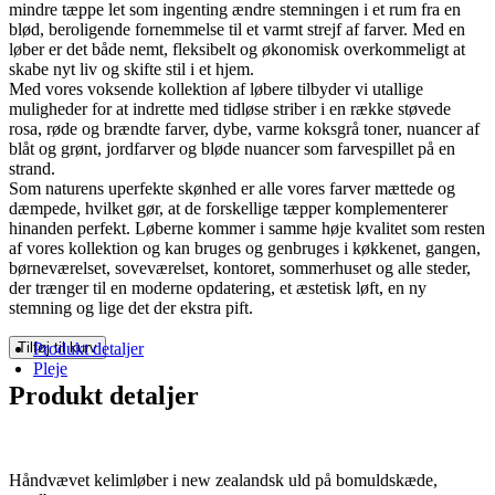
mindre tæppe let som ingenting ændre stemningen i et rum fra en
blød, beroligende fornemmelse til et varmt strejf af farver. Med en
løber er det både nemt, fleksibelt og økonomisk overkommeligt at
skabe nyt liv og skifte stil i et hjem.
Med vores voksende kollektion af løbere tilbyder vi utallige
muligheder for at indrette med tidløse striber i en række støvede
rosa, røde og brændte farver, dybe, varme koksgrå toner, nuancer af
blåt og grønt, jordfarver og bløde nuancer som farvespillet på en
strand.
Som naturens uperfekte skønhed er alle vores farver mættede og
dæmpede, hvilket gør, at de forskellige tæpper komplementerer
hinanden perfekt. Løberne kommer i samme høje kvalitet som resten
af vores kollektion og kan bruges og genbruges i køkkenet, gangen,
børneværelset, soveværelset, kontoret, sommerhuset og alle steder,
der trænger til en moderne opdatering, et æstetisk løft, en ny
stemning og lige det der ekstra pift.
Tilføj til kurv
Produkt detaljer
Pleje
Produkt detaljer
Håndvævet kelimløber i new zealandsk uld på bomuldskæde,