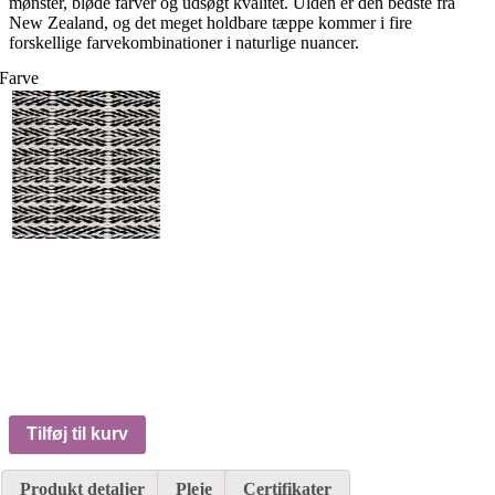
mønster, bløde farver og udsøgt kvalitet. Ulden er den bedste fra
New Zealand, og det meget holdbare tæppe kommer i fire
forskellige farvekombinationer i naturlige nuancer.
Farve
Tilføj til kurv
Produkt detaljer
Pleje
Certifikater