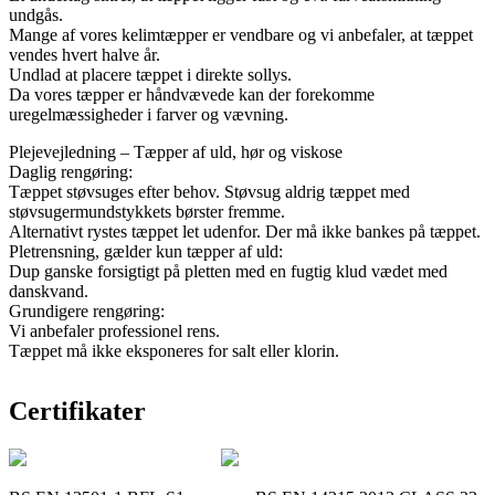
undgås.
Mange af vores kelimtæpper er vendbare og vi anbefaler, at tæppet
vendes hvert halve år.
Undlad at placere tæppet i direkte sollys.
Da vores tæpper er håndvævede kan der forekomme
uregelmæssigheder i farver og vævning.
Plejevejledning – Tæpper af uld, hør og viskose
Daglig rengøring:
Tæppet støvsuges efter behov. Støvsug aldrig tæppet med
støvsugermundstykkets børster fremme.
Alternativt rystes tæppet let udenfor. Der må ikke bankes på tæppet.
Pletrensning, gælder kun tæpper af uld:
Dup ganske forsigtigt på pletten med en fugtig klud vædet med
danskvand.
Grundigere rengøring:
Vi anbefaler professionel rens.
Tæppet må ikke eksponeres for salt eller klorin.
Certifikater