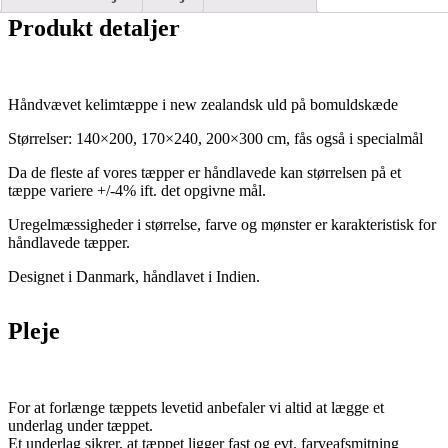
Produkt detaljer
Håndvævet kelimtæppe i new zealandsk uld på bomuldskæde
Størrelser: 140×200, 170×240, 200×300 cm, fås også i specialmål
Da de fleste af vores tæpper er håndlavede kan størrelsen på et
tæppe variere +/-4% ift. det opgivne mål.
Uregelmæssigheder i størrelse, farve og mønster er karakteristisk for
håndlavede tæpper.
Designet i Danmark, håndlavet i Indien.
Pleje
For at forlænge tæppets levetid anbefaler vi altid at lægge et
underlag under tæppet.
Et underlag sikrer, at tæppet ligger fast og evt. farveafsmitning