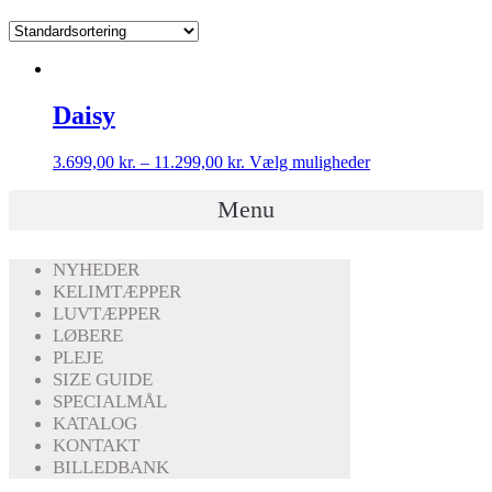
Daisy
3.699,00
kr.
–
11.299,00
kr.
Vælg muligheder
Menu
NYHEDER
KELIMTÆPPER
LUVTÆPPER
LØBERE
PLEJE
SIZE GUIDE
SPECIALMÅL
KATALOG
KONTAKT
BILLEDBANK